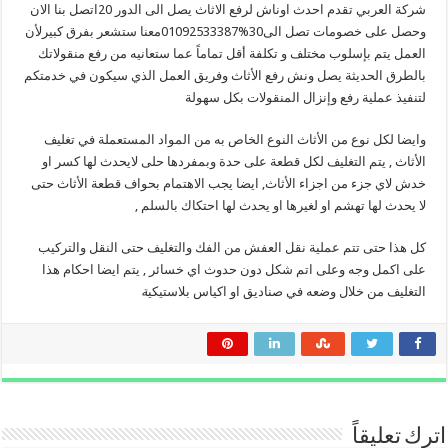
شركة العربي تقدم احدث اوناش لرفع الاثاث يصل الى الدور 20اتصل بنا الان
وحصل على خصومات تصل الى30%01092533387
معنا ستشعر بفرق كبيرلأن
العمل يتم بإسلوب مختلف و تكلفة أقل تماماً عما ستعانيه من رفع منقولاتك
بالطرق الحديثة يصل ونش رفع الأثاث وفريق العمل الذي سيكون في خدمتكم
لتنفيذ عملية رفع وإنزال المنقولات بكل سهولة
وايضا لكل نوع من الأثاث النوع الخاص به من المواد المستعملة في تغليف
الأثاث , يتم التغليف لكل قطعة على حدة وبمفردها حلى لايحدث لها كسر او
خدش لاي جزء من اجزاء الأثاث, ايضا يجب الاهتمام بحواف قطعة الأثاث حتى
لا يحدث لها تهشم او لغيرها او يحدث لها احتكاك بالسلم ,
كل هذا حتى تتم عملية نقل العفش من الفك والتغليف حتى النقل والتركيب
على اكمل وجه وعلى اتم شكل دون حدوث اي خسائر , يتم ايضا احكام هذا
التغليف من خلال وضعه في صناديق او اكياس بلاستيكي
ة
اترك تعليقاً